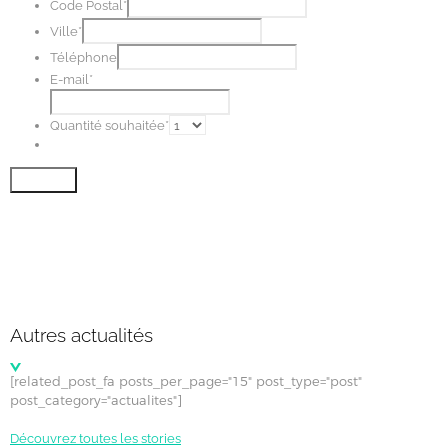
Code Postal*
Ville*
Téléphone
E-mail*
Quantité souhaitée*
Autres actualités
[related_post_fa posts_per_page="15" post_type="post"
post_category="actualites"]
Découvrez toutes les stories