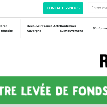
CONTACTEZ-NOUS
lérer
Découvrir France Active
Contribuer
S’inform
 réussite
Auvergne
au mouvement