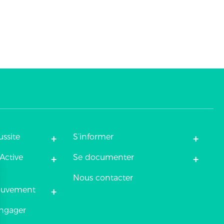
+
+
ussite
S’informer
+
+
Active
Se documenter
Nous contacter
+
ouvement
engager