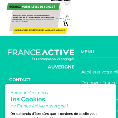
MENU
Accélérer votre ré
CONTACT
Découvrir France 
Auvergne
MENTIONS LÉGALES
Bonjour c'est nous...
les Cookies
Contribuer au m
ALERTE FRAUDE
de France Active Auvergne !
5 manières de s’
On a attendu d'être sûrs que le contenu de ce site vous